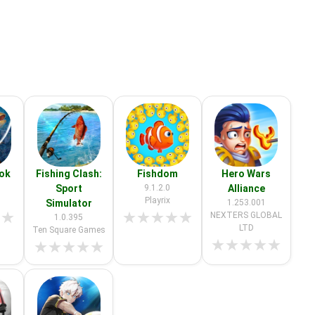
ook
Fishing Clash:
Fishdom
Hero Wars
Sport
9.1.2.0
Alliance
Playrix
Simulator
1.253.001
★
★
★
★
★
★
★
NEXTERS GLOBAL
1.0.395
LTD
Ten Square Games
★
★
★
★
★
★
★
★
★
★