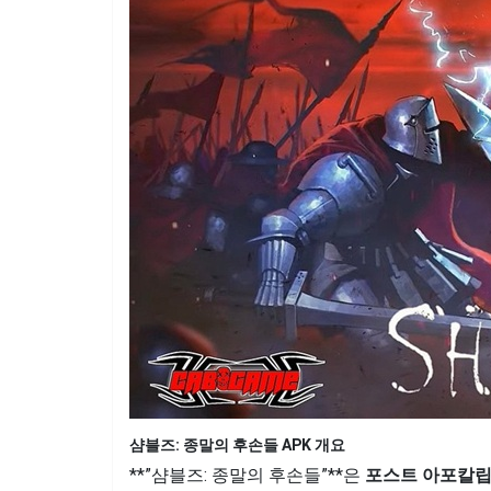
샴블즈: 종말의 후손들 APK 개요
**”샴블즈: 종말의 후손들”**은
포스트 아포칼립스