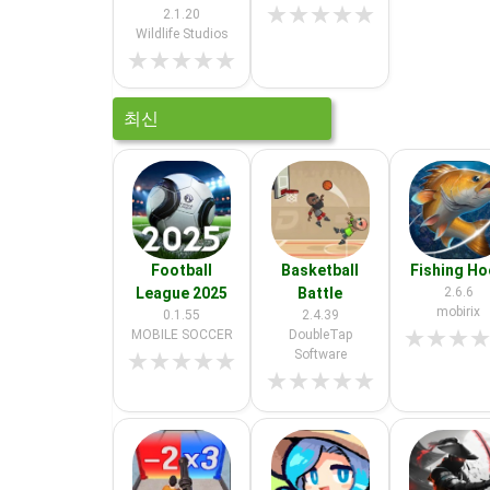
★
★
★
★
★
2.1.20
Wildlife Studios
★
★
★
★
★
최신
Football
Basketball
Fishing H
League 2025
Battle
2.6.6
mobirix
0.1.55
2.4.39
★
★
★
MOBILE SOCCER
DoubleTap
Software
★
★
★
★
★
★
★
★
★
★