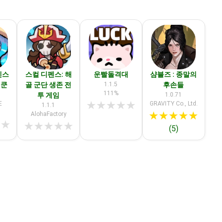
펜스
스컬 디펜스: 해
운빨돌격대
샴블즈 : 종말의
이쿤
골 군단 생존 전
1.1.5
후손들
111%
투 게임
1.0.71
★
★
★
★
★
E
GRAVITY Co., Ltd.
1.1.1
★
★
★
★
★
AlohaFactory
★
★
★
★
★
★
★
(5)