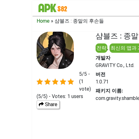
Home
»
샴블즈 : 종말의 후손들
샴블즈 : 종말
전략
,
최신의 앱과
개발자
GRAVITY Co., Ltd.
5/5 -
버전
(1
1.0.71
vote)
패키지 이름:
(5/5) - Votes: 1 users
com.gravity.shambl
Share