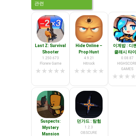
관련
Last Z: Survival
Hide Online –
이계밥 : 디
Shooter
Prop Hunt
클래시 타
1.250.673
4.9.21
0.08.87
Florere Game
Hitrock
HIGHSCOR
GAMES
★
★
★
★
★
★
★
★
★
★
★
★
★
Suspects:
던가드 : 탐험
Mystery
1.2.3
OBSCURE
Mansion