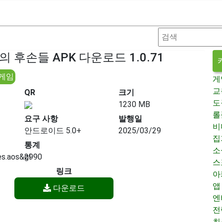
의 후손들 APK 다운로드 1.0.71
 게임
게
교
QR
크기
도
1230 MB
롤
요구 사항
발행일
비
안드로이드 5.0+
2025/03/29
집
통계
소
es.aos&gl
2990
스
링크
아
앱
다운로드
엔
전
최