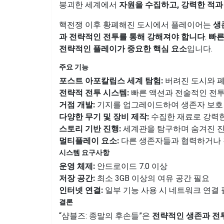
붕괴한 세계에서
자원을 수집하고, 강력한 적과
핵전쟁 이후 황폐해진 도시에서 플레이어는
생
과 전략적인 전투를 통해 강해져야 합니다
.
빠른
전략적인 플레이가 중요한 핵심 요소
입니다.
주요 기능
포스트 아포칼립스 세계 탐험:
버려진 도시와 폐
전략적 전투 시스템:
빠른 액션과 전술적인 전투
거점 개발:
기지를 업그레이드하여 생존자 보호 
다양한 무기 및 장비 제작:
수집한 재료로 강력한
스토리 기반 진행:
세계관을 탐구하며 숨겨진 진
멀티플레이 요소:
다른 생존자들과 협력하거나 
시스템 요구사항
운영 체제:
안드로이드 7.0 이상
저장 공간:
최소 3GB 이상의 여유 공간 필요
인터넷 연결:
일부 기능 사용 시 네트워크 연결
결론
“샴블즈: 종말의 후손들”은
전략적인 생존과 전투