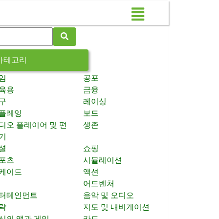
카테고리
임
공포
육용
금융
구
레이싱
플레잉
보드
디오 플레이어 및 편
생존
기
셜
쇼핑
포츠
시뮬레이션
케이드
액션
어드벤처
터테인먼트
음악 및 오디오
략
지도 및 내비게이션
신의 앱과 게임
카드